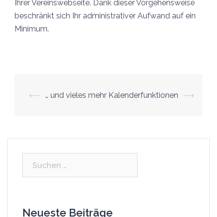
Ihrer Vereinswebseite. Dank dieser Vorgehensweise
beschränkt sich Ihr administrativer Aufwand auf ein
Minimum.
⟵
… und vieles mehr
Kalenderfunktionen
⟶
Beitrags-
Navigation
Suchen
nach:
Neueste Beiträge