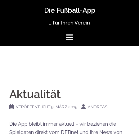
Zum
Die Fußball-App
Inhalt
springen
… für Ihren Verein
Aktualität
VERÖFFENTLICHT
9. MÄRZ 2015
ANDREAS
Die App bleibt immer aktuell – wir beziehen die
Spieldaten direkt vom DFBnet und Ihre News von