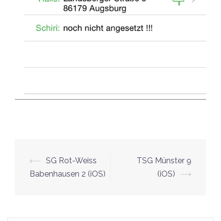
⟵
SG Rot-Weiss
TSG Münster 9
Beitrags-
Babenhausen 2 (iOS)
(iOS)
⟶
Navigation