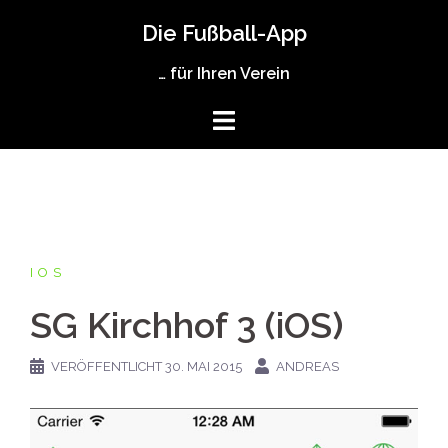
Zum
Die Fußball-App
Inhalt
springen
… für Ihren Verein
IOS
SG Kirchhof 3 (iOS)
VERÖFFENTLICHT
30. MAI 2015
ANDREAS